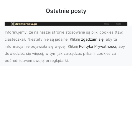
Ostatnie posty
Informujemy, że na naszej stronie stosowane są pliki cookies (tzw.
ciasteczka). Niestety nie są jadalne. Kliknij
zgadzam się
, aby ta
informacja nie pojawiała się więcej. Kliknij
Polityka Prywatności
, aby
dowiedzieć się więcej, w tym jak zarządzać plikami cookies za
pośrednictwem swojej przeglądarki.
Zdjęcia dronem Tarnów – jak
technologia zmienia nasze spojrzenie
na świat
W ostatnich latach fotografia dronowa stała się
jednym z najpopularniejszych narzędzi