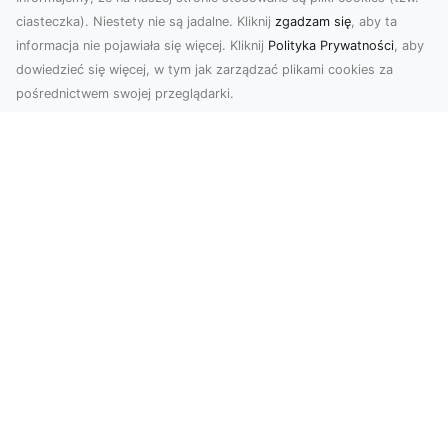
ciasteczka). Niestety nie są jadalne. Kliknij
zgadzam się
, aby ta
informacja nie pojawiała się więcej. Kliknij
Polityka Prywatności
, aby
dowiedzieć się więcej, w tym jak zarządzać plikami cookies za
pośrednictwem swojej przeglądarki.
Zdjęcia dronem Tarnów – jak
technologia zmienia nasze spojrzenie
na świat
W ostatnich latach fotografia dronowa stała się
jednym z najpopularniejszych narzędzi
wykorzystywa...