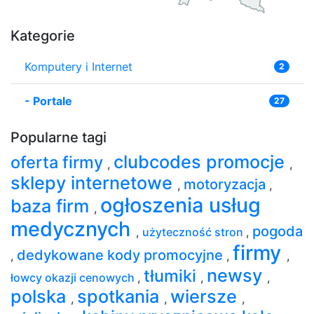
Kategorie
Komputery i Internet
2
-
Portale
27
Popularne tagi
clubcodes promocje
oferta firmy
,
,
sklepy internetowe
motoryzacja
,
,
ogłoszenia usług
baza firm
,
medycznych
pogoda
,
użyteczność stron
,
firmy
dedykowane kody promocyjne
,
,
,
newsy
tłumiki
łowcy okazji cenowych
,
,
,
polska
spotkania
wiersze
,
,
,