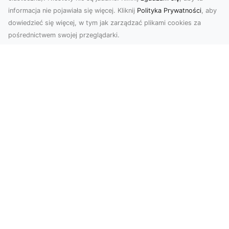
informacja nie pojawiała się więcej. Kliknij
Polityka Prywatności
, aby
dowiedzieć się więcej, w tym jak zarządzać plikami cookies za
pośrednictwem swojej przeglądarki.
Zdjęcia dronem Tarnów – jak
technologia zmienia nasze spojrzenie
na świat
W ostatnich latach fotografia dronowa stała się
jednym z najpopularniejszych narzędzi
wykorzystywa...