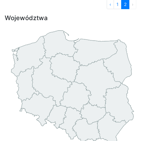
‹
1
2
›
Województwa