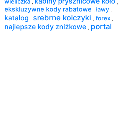
kabiny prysznicowe koło
wieliczka
,
,
ekskluzywne kody rabatowe
ławy
,
,
srebrne kolczyki
katalog
forex
,
,
,
portal
najlepsze kody zniżkowe
,