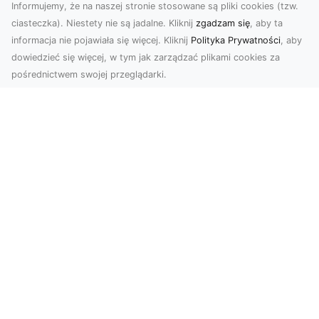
Informujemy, że na naszej stronie stosowane są pliki cookies (tzw.
ciasteczka). Niestety nie są jadalne. Kliknij
zgadzam się
, aby ta
informacja nie pojawiała się więcej. Kliknij
Polityka Prywatności
, aby
dowiedzieć się więcej, w tym jak zarządzać plikami cookies za
pośrednictwem swojej przeglądarki.
Zdjęcia dronem Tarnów – jak
technologia zmienia nasze spojrzenie
na świat
W ostatnich latach fotografia dronowa stała się
jednym z najpopularniejszych narzędzi
wykorzystywa...