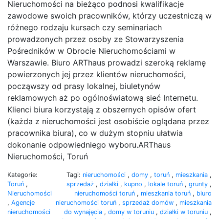
Nieruchomości na bieżąco podnosi kwalifikacje
zawodowe swoich pracowników, którzy uczestniczą w
różnego rodzaju kursach czy seminariach
prowadzonych przez osoby ze Stowarzyszenia
Pośredników w Obrocie Nieruchomościami w
Warszawie. Biuro ARThaus prowadzi szeroką reklamę
powierzonych jej przez klientów nieruchomości,
począwszy od prasy lokalnej, biuletynów
reklamowych aż po ogólnoświatową sieć Internetu.
Klienci biura korzystają z obszernych opisów ofert
(każda z nieruchomości jest osobiście oglądana przez
pracownika biura), co w dużym stopniu ułatwia
dokonanie odpowiedniego wyboru.ARThaus
Nieruchomości, Toruń
Kategorie:
Tagi:
nieruchomości
,
domy
,
toruń
,
mieszkania
,
Toruń
,
sprzedaż
,
działki
,
kupno
,
lokale toruń
,
grunty
,
Nieruchomości
nieruchomości toruń
,
mieszkania toruń
,
biuro
,
Agencje
nieruchomości toruń
,
sprzedaż domów
,
mieszkania
nieruchomości
do wynajęcia
,
domy w toruniu
,
działki w toruniu
,