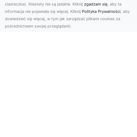
ciasteczka). Niestety nie są jadalne. Kliknij
zgadzam się
, aby ta
informacja nie pojawiała się więcej. Kliknij
Polityka Prywatności
, aby
dowiedzieć się więcej, w tym jak zarządzać plikami cookies za
pośrednictwem swojej przeglądarki.
Zdjęcia dronem Tarnów – jak
technologia zmienia nasze spojrzenie
na świat
W ostatnich latach fotografia dronowa stała się
jednym z najpopularniejszych narzędzi
wykorzystywa...