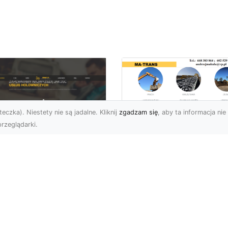
eczka). Niestety nie są jadalne. Kliknij
zgadzam się
, aby ta informacja nie 
rzeglądarki.
Przygotowanie
Terenów pod
U XMar – Zawsze
Inwestycje –
towi, aby Ci Pomóc
Kompleksowe Usług
 Drodze
Ziemne od MA-
TRANS
 XMar – Profesjonalizm
Pewność w Każdej
Dlaczego Przygotowani
uacji Drogowej Każdy