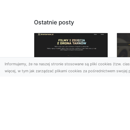
Ostatnie posty
Informujemy, że na naszej stronie stosowane są pliki cookies (tzw. ciast
więcej, w tym jak zarządzać plikami cookies za pośrednictwem swojej p
Zdjęcia dronem
FH
Tarnów – jak
Go
technologia zmienia
na
nasze spojrzenie na
świat
FHU
i 
W ostatnich latach
Syt
fotografia dronowa stała