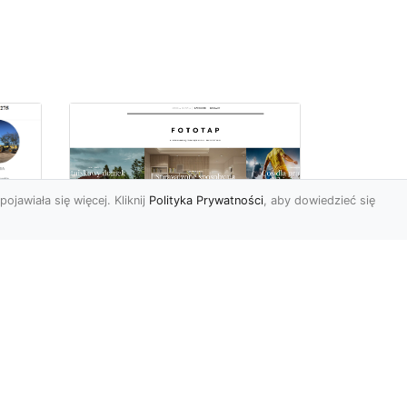
pojawiała się więcej. Kliknij
Polityka Prywatności
, aby dowiedzieć się
Ile rolek tapety trzeba
kupić, by
i
wytapetować pokój?
To pytanie z całą
pewnością zdaje sobie w
e
tej chwili wielu Polaków. Są