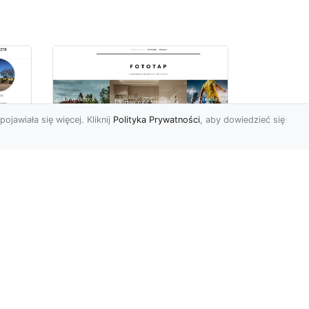
pojawiała się więcej. Kliknij
Polityka Prywatności
, aby dowiedzieć się
Ile rolek tapety trzeba
kupić, by
i
wytapetować pokój?
To pytanie z całą
pewnością zdaje sobie w
e
tej chwili wielu Polaków. Są
to te osoby, które rozejrz...
ch?