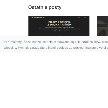
Ostatnie posty
Informujemy, że na naszej stronie stosowane są pliki cookies (tzw. ciast
więcej, w tym jak zarządzać plikami cookies za pośrednictwem swojej p
Zdjęcia dronem
FH
Tarnów – jak
Go
technologia zmienia
na
nasze spojrzenie na
świat
FHU
i 
W ostatnich latach
Syt
fotografia dronowa stała
kie
się jednym z
z ..
najpopularniejszych