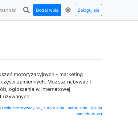
watnośc
Dodaj wpis
Zaloguj się
łoszeń motoryzacyjnych - marketing
 części zamiennych. Możesz nabywać i
b, ogłoszenia w internetowej
ut używanych.
szenia motoryzacyjne
,
auto giełda
,
autogiełda
,
giełda
samochodowa