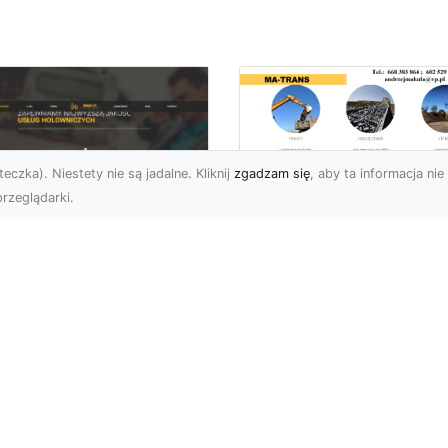
eczka). Niestety nie są jadalne. Kliknij
zgadzam się
, aby ta informacja nie 
rzeglądarki.
Przygotowanie
Terenów pod
U XMar – Zawsze
Inwestycje –
towi, aby Ci Pomóc
Kompleksowe Usług
 Drodze
Ziemne od MA-
TRANS
 XMar – Profesjonalizm
Pewność w Każdej
Dlaczego Przygotowani
uacji Drogowej Każdy
Terenu Jest Kluczowe w
rowca może spotkać się
Inwestycjach Budowlany
.