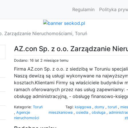
Regulamin
Polityka pry
.o. Zarządzanie Nieruchomościami, Toruń
AZ.con Sp. z o.o. Zarządzanie Nie
Dodano: 16 lat 2 miesiące temu
Firma AZ.con Sp. z o.o. z siedzibą w Toruniu specja
Naszą dewizą są usługi wykonywane na najwyższym
kosztach.Klientami Firmy są właściciele budynków 
ramach oferowanych przez nas usług zapewniamy: -
obsługę administracyjną, - obsługę finansowo-księg
Kategorie:
Toruń
Tagi:
księgowa
,
domy
,
toruń
,
mie
,
Agencje
mieszkaniowa
,
osiedla
,
obsługa
,
administra
nieruchomości
z