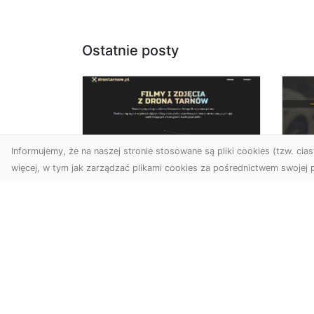
Ostatnie posty
Informujemy, że na naszej stronie stosowane są pliki cookies (tzw. ciast
więcej, w tym jak zarządzać plikami cookies za pośrednictwem swojej p
Zdjęcia dronem
FH
Tarnów – jak
Go
technologia zmienia
na
nasze spojrzenie na
świat
FHU
i 
W ostatnich latach
Syt
fotografia dronowa stała