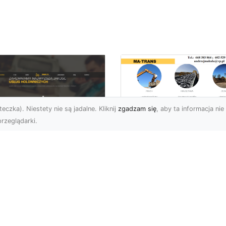
eczka). Niestety nie są jadalne. Kliknij
zgadzam się
, aby ta informacja nie 
rzeglądarki.
Przygotowanie
Terenów pod
U XMar – Zawsze
Inwestycje –
towi, aby Ci Pomóc
Kompleksowe Usług
 Drodze
Ziemne od MA-
TRANS
 XMar – Profesjonalizm
Pewność w Każdej
Dlaczego Przygotowani
uacji Drogowej Każdy
Terenu Jest Kluczowe w