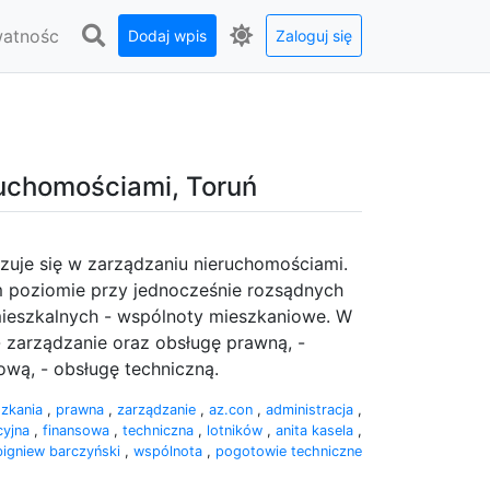
watnośc
Dodaj wpis
Zaloguj się
ruchomościami, Toruń
lizuje się w zarządzaniu nieruchomościami.
 poziomie przy jednocześnie rozsądnych
mieszkalnych - wspólnoty mieszkaniowe. W
 zarządzanie oraz obsługę prawną, -
ową, - obsługę techniczną.
szkania
,
prawna
,
zarządzanie
,
az.con
,
administracja
,
cyjna
,
finansowa
,
techniczna
,
lotników
,
anita kasela
,
bigniew barczyński
,
wspólnota
,
pogotowie techniczne