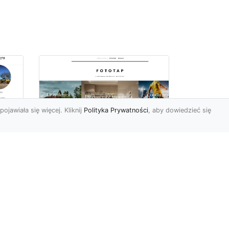
pojawiała się więcej. Kliknij
Polityka Prywatności
, aby dowiedzieć się
Ile rolek tapety trzeba
kupić, by
i
wytapetować pokój?
To pytanie z całą
pewnością zdaje sobie w
e
tej chwili wielu Polaków. Są