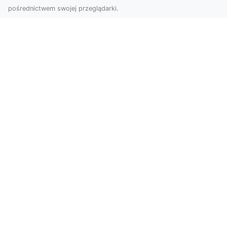
pośrednictwem swojej przeglądarki.
Zdjęcia dronem Tarnów – jak
technologia zmienia nasze spojrzenie
na świat
W ostatnich latach fotografia dronowa stała się
jednym z najpopularniejszych narzędzi
wykorzystywa...