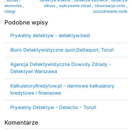
,
Biznes i
detektyw kraków
,
detektyw katowice
,
detektyw
ekonomia
,
olkusz
,
wykrywanie zdrad
,
obserwacja osób
,
Usługi
poszukiwanie osób
Podobne wpisy
Prywatny detektyw - detektyw.best
Biuro Detektywistyczne quot;Deltaquot; Toruń
Agencja Detektywistyczna Dowody Zdrady -
Detektywi Warszawa
KalkulatoryKredytow.pl – darmowe kalkulatory
kredytowe i finansowe
Prywatny Detektyw - Detectio - Toruń
Komentarze