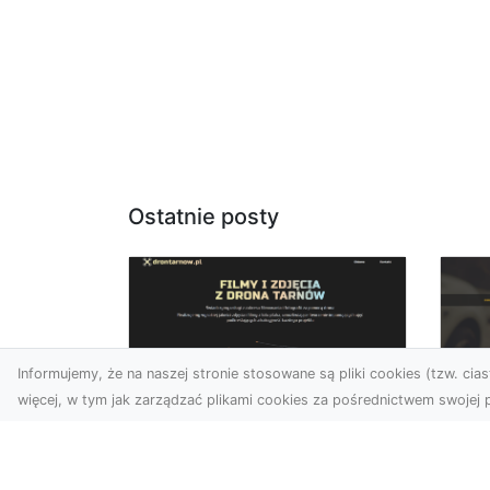
Ostatnie posty
Informujemy, że na naszej stronie stosowane są pliki cookies (tzw. ciast
więcej, w tym jak zarządzać plikami cookies za pośrednictwem swojej p
Zdjęcia dronem
FH
Tarnów – jak