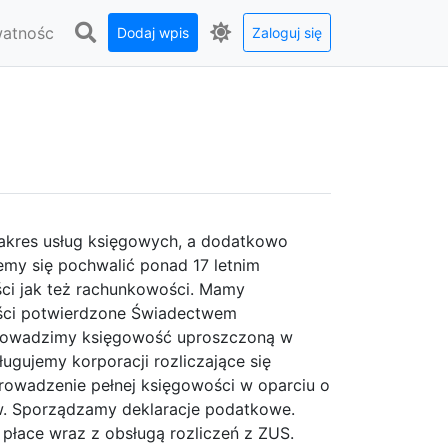
watnośc
Dodaj wpis
Zaloguj się
zakres usług księgowych, a dodatkowo
my się pochwalić ponad 17 letnim
i jak też rachunkowości. Mamy
ści potwierdzone Świadectwem
 Prowadzimy księgowość uproszczoną w
ugujemy korporacji rozliczające się
owadzenie pełnej księgowości w oparciu o
w. Sporządzamy deklaracje podatkowe.
płace wraz z obsługą rozliczeń z ZUS.