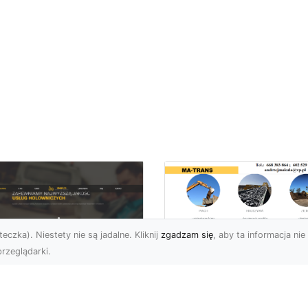
eczka). Niestety nie są jadalne. Kliknij
zgadzam się
, aby ta informacja nie 
rzeglądarki.
Przygotowanie
Terenów pod
U XMar – Zawsze
Inwestycje –