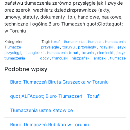
państwu tłumaczenia zarówno przysięgłe jak i zwykłe
oraz szeroki wachlarz dziedzin:prawnicze (akty,
umowy, statuty, dokumenty itp.), handlowe, naukowe,
techniczne i ogólne.Biuro Tłumaczeń quot;Glottaquot;
w Toruniu
Kategorie:
Tagi:
toruń
,
tłumaczenia
,
tłumacz
,
tłumaczenia
Tłumacze
przysięgłe
,
toruniu
,
przysięgły
,
rosyjski
,
język
przysięgli,
angielski
,
tłumaczenia toruń
,
torunia
,
niemiecki
,
jezyk
tłumaczenia
obcy
,
francuski
,
hiszpański
,
arabski
,
tłumacze
Podobne wpisy
Biuro Tłumaczeń Biruta Gruszecka w Toruniu
quot;ALFAquot; Biuro Tłumaczeń - Toruń
Tłumaczenia ustne Katowice
Biuro Tłumaczeń Rubikon w Toruniu