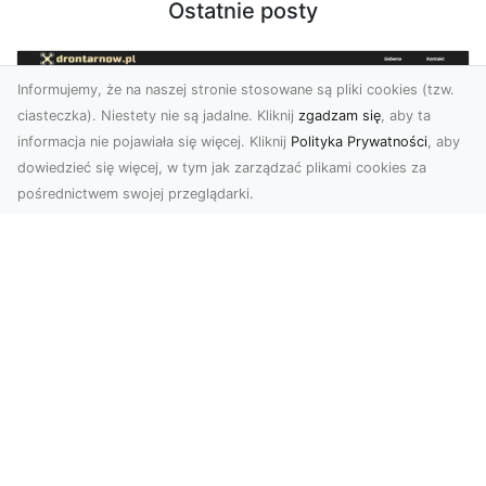
Ostatnie posty
Informujemy, że na naszej stronie stosowane są pliki cookies (tzw.
ciasteczka). Niestety nie są jadalne. Kliknij
zgadzam się
, aby ta
informacja nie pojawiała się więcej. Kliknij
Polityka Prywatności
, aby
dowiedzieć się więcej, w tym jak zarządzać plikami cookies za
pośrednictwem swojej przeglądarki.
Zdjęcia dronem Tarnów – jak
technologia zmienia nasze spojrzenie
na świat
W ostatnich latach fotografia dronowa stała się
jednym z najpopularniejszych narzędzi
wykorzystywa...