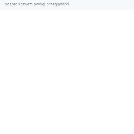
pośrednictwem swojej przeglądarki.
Zdjęcia dronem Tarnów – jak
technologia zmienia nasze spojrzenie
na świat
W ostatnich latach fotografia dronowa stała się
jednym z najpopularniejszych narzędzi
wykorzystywa...