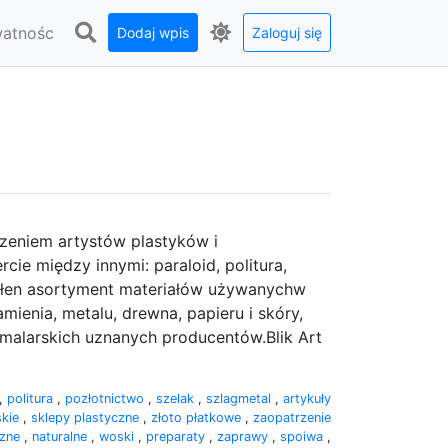
watnośc
Dodaj wpis
Zaloguj się
rzeniem artystów plastyków i
cie między innymi: paraloid, politura,
 pełen asortyment materiałów używanychw
ienia, metalu, drewna, papieru i skóry,
 malarskich uznanych producentów.Blik Art
,
politura
,
pozłotnictwo
,
szelak
,
szlagmetal
,
artykuły
skie
,
sklepy plastyczne
,
złoto płatkowe
,
zaopatrzenie
czne
,
naturalne
,
woski
,
preparaty
,
zaprawy
,
spoiwa
,