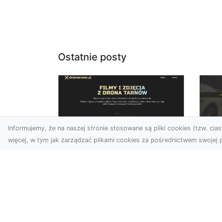
Ostatnie posty
Informujemy, że na naszej stronie stosowane są pliki cookies (tzw. ciast
więcej, w tym jak zarządzać plikami cookies za pośrednictwem swojej p
Zdjęcia dronem
FH
Tarnów – jak
Go
technologia zmienia
na
nasze spojrzenie na
świat
FHU