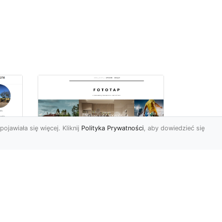
pojawiała się więcej. Kliknij
Polityka Prywatności
, aby dowiedzieć się
Ile rolek tapety trzeba
kupić, by
i
wytapetować pokój?
To pytanie z całą