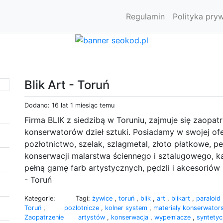
Regulamin
Polityka pry
Blik Art - Toruń
Dodano: 16 lat 1 miesiąc temu
Firma BLIK z siedzibą w Toruniu, zajmuje się zaopat
konserwatorów dzieł sztuki. Posiadamy w swojej ofer
pozłotnictwo, szelak, szlagmetal, złoto płatkowe,
konserwacji malarstwa ściennego i sztalugowego, kam
pełną gamę farb artystycznych, pędzli i akcesoriów
- Toruń
Kategorie:
Tagi:
żywice
,
toruń
,
blik
,
art
,
blikart
,
paraloid
Toruń
,
pozłotnicze
,
kolner system
,
materiały konserwator
Zaopatrzenie
artystów
,
konserwacja
,
wypełniacze
,
syntety