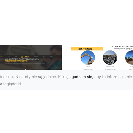
eczka). Niestety nie są jadalne. Kliknij
zgadzam się
, aby ta informacja nie 
rzeglądarki.
Przygotowanie
Terenów pod
U XMar – Zawsze
Inwestycje –
towi, aby Ci Pomóc
Kompleksowe Usług
 Drodze
Ziemne od MA-
TRANS
 XMar – Profesjonalizm