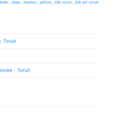
lniki
,
kleje
,
tkaniny
,
płótna
,
blik toruń
,
blik art toruń
, Toruń
olowe - Toruń