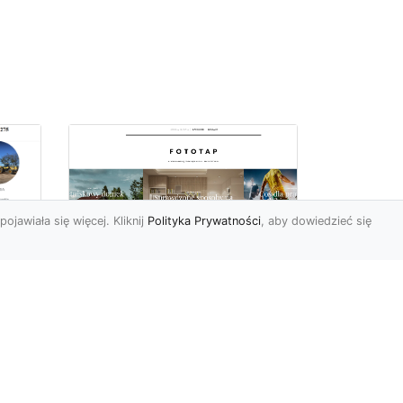
pojawiała się więcej. Kliknij
Polityka Prywatności
, aby dowiedzieć się
Ile rolek tapety trzeba
kupić, by
i
wytapetować pokój?
To pytanie z całą
pewnością zdaje sobie w