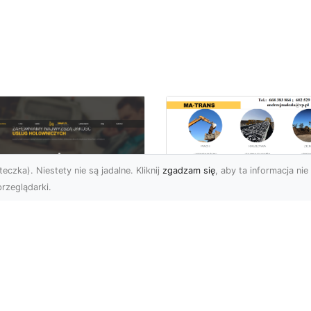
eczka). Niestety nie są jadalne. Kliknij
zgadzam się
, aby ta informacja nie 
rzeglądarki.
Przygotowanie
Terenów pod
U XMar – Zawsze
Inwestycje –
towi, aby Ci Pomóc
Kompleksowe Usług
 Drodze
Ziemne od MA-
TRANS
 XMar – Profesjonalizm
Pewność w Każdej