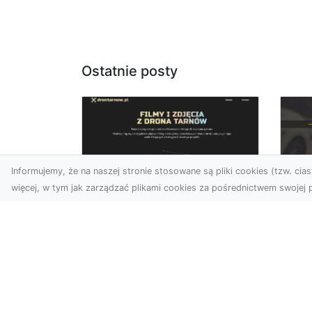
Ostatnie posty
Informujemy, że na naszej stronie stosowane są pliki cookies (tzw. ciast
więcej, w tym jak zarządzać plikami cookies za pośrednictwem swojej p
Zdjęcia dronem
FH
Tarnów – jak
Go
technologia zmienia
na
nasze spojrzenie na
świat
FHU
i 
W ostatnich latach