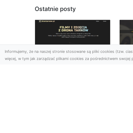
Ostatnie posty
Informujemy, że na naszej stronie stosowane są pliki cookies (tzw. ciast
więcej, w tym jak zarządzać plikami cookies za pośrednictwem swojej p
Zdjęcia dronem
FH
Tarnów – jak
Go
technologia zmienia
na
nasze spojrzenie na
świat
FHU
i 
W ostatnich latach
Syt
fotografia dronowa stała
kie
się jednym z
z ..
najpopularniejszych