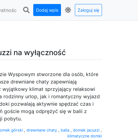
watnośc
Dodaj wpis
Zaloguj się
uzzi na wyłączność
dzie Wyspowym stworzone dla osób, które
sze drewniane chaty zapewniają
 wyjątkowy klimat sprzyjający relaksowi
 rodzinny urlop, jak i romantyczny wyjazd
idoki pozwalają aktywnie spędzać czas i
ń goście mogą odprężyć się w balii z
i pobytu.
omek górski
,
drewniane chaty
,
balia
,
domek jacuzzi
,
klimatyczne domki