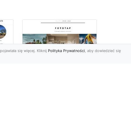
pojawiała się więcej. Kliknij
Polityka Prywatności
, aby dowiedzieć się
Ile rolek tapety trzeba
kupić, by
i
wytapetować pokój?
To pytanie z całą
pewnością zdaje sobie w
e
tej chwili wielu Polaków. Są
to te osoby, które rozejrz...
ch?