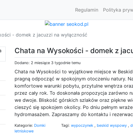
Regulamin
Polityka pry
ości - domek z jacuzzi na wyłączność
Chata na Wysokości - domek z jac
Dodano: 2 miesiące 3 tygodnie temu
Chata na Wysokości to wyjątkowe miejsce w Beski
pragną odpocząć w spokojnym otoczeniu natury. Na
komfortowe warunki pobytu, przytulne wnętrza oraz
przez cały rok. To doskonała propozycja zarówno na
we dwoje. Bliskość górskich szlaków oraz piękne w
cieszyć się spokojem okolicy. Po dniu pełnym wraże
hydromasażem. Zapraszamy do kontaktu i rezerwacj
Kategorie:
Domki
Tagi:
wypoczynek
,
beskid wyspowy
,
d
letniskowe