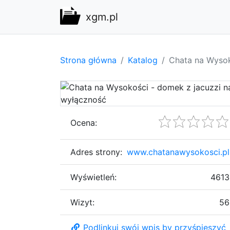
xgm.pl
Strona główna
Katalog
Chata na Wysok
Ocena:
Adres strony:
www.chatanawysokosci.pl
Wyświetleń:
4613
Wizyt:
56
Podlinkuj swój wpis by przyśpieszyć