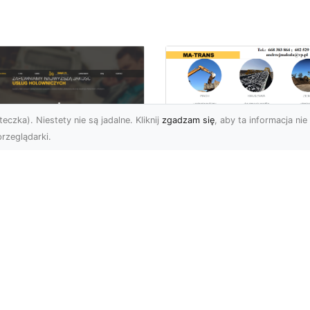
eczka). Niestety nie są jadalne. Kliknij
zgadzam się
, aby ta informacja nie 
rzeglądarki.
Przygotowanie
Terenów pod
U XMar – Zawsze
Inwestycje –
towi, aby Ci Pomóc
Kompleksowe Usług
 Drodze
Ziemne od MA-
TRANS
 XMar – Profesjonalizm
Pewność w Każdej
Dlaczego Przygotowani
uacji Drogowej Każdy
Terenu Jest Kluczowe w
rowca może spotkać się
Inwestycjach Budowlany
.