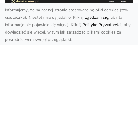
Informujemy, że na naszej stronie stosowane są pliki cookies (tzw.
ciasteczka). Niestety nie są jadalne. Kliknij
zgadzam się
, aby ta
informacja nie pojawiała się więcej. Kliknij
Polityka Prywatności
, aby
dowiedzieć się więcej, w tym jak zarządzać plikami cookies za
pośrednictwem swojej przeglądarki.
Zdjęcia dronem Tarnów – jak
technologia zmienia nasze spojrzenie
na świat
W ostatnich latach fotografia dronowa stała się
jednym z najpopularniejszych narzędzi
wykorzystywa...