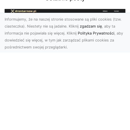
Informujemy, że na naszej stronie stosowane są pliki cookies (tzw.
ciasteczka). Niestety nie są jadalne. Kliknij
zgadzam się
, aby ta
informacja nie pojawiała się więcej. Kliknij
Polityka Prywatności
, aby
dowiedzieć się więcej, w tym jak zarządzać plikami cookies za
pośrednictwem swojej przeglądarki.
Zdjęcia dronem Tarnów – jak
technologia zmienia nasze spojrzenie
na świat
W ostatnich latach fotografia dronowa stała się
jednym z najpopularniejszych narzędzi
wykorzystywa...