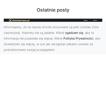
Ostatnie posty
Informujemy, że na naszej stronie stosowane są pliki cookies (tzw.
ciasteczka). Niestety nie są jadalne. Kliknij
zgadzam się
, aby ta
informacja nie pojawiała się więcej. Kliknij
Polityka Prywatności
, aby
dowiedzieć się więcej, w tym jak zarządzać plikami cookies za
pośrednictwem swojej przeglądarki.
Zdjęcia dronem Tarnów – jak
technologia zmienia nasze spojrzenie
na świat
W ostatnich latach fotografia dronowa stała się
jednym z najpopularniejszych narzędzi