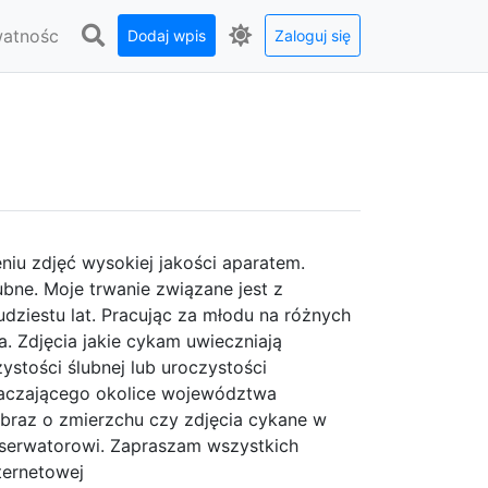
watnośc
Dodaj wpis
Zaloguj się
niu zdjęć wysokiej jakości aparatem.
ubne. Moje trwanie związane jest z
udziestu lat. Pracując za młodu na różnych
 Zdjęcia jakie cykam uwieczniają
stości ślubnej lub uroczystości
otaczającego okolice województwa
obraz o zmierzchu czy zdjęcia cykane w
serwatorowi. Zapraszam wszystkich
nternetowej