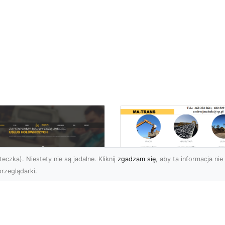
eczka). Niestety nie są jadalne. Kliknij
zgadzam się
, aby ta informacja nie 
rzeglądarki.
Przygotowanie
Terenów pod
U XMar – Zawsze
Inwestycje –
towi, aby Ci Pomóc
Kompleksowe Usług