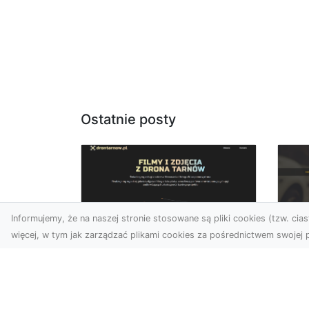
Ostatnie posty
Informujemy, że na naszej stronie stosowane są pliki cookies (tzw. ciast
więcej, w tym jak zarządzać plikami cookies za pośrednictwem swojej p
Zdjęcia dronem
FH
Tarnów – jak
Go
technologia zmienia