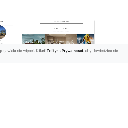
pojawiała się więcej. Kliknij
Polityka Prywatności
, aby dowiedzieć się
Ile rolek tapety trzeba
kupić, by
i
wytapetować pokój?
To pytanie z całą
pewnością zdaje sobie w
e
tej chwili wielu Polaków. Są
to te osoby, które rozejrz...
ch?