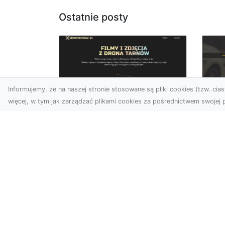
Ostatnie posty
Informujemy, że na naszej stronie stosowane są pliki cookies (tzw. ciast
więcej, w tym jak zarządzać plikami cookies za pośrednictwem swojej p
Zdjęcia dronem
FH
Tarnów – jak
Go
technologia zmienia
na
nasze spojrzenie na
świat
FHU
i 
W ostatnich latach
Syt
fotografia dronowa stała
kie
się jednym z
z ..
najpopularniejszych