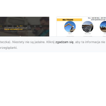
eczka). Niestety nie są jadalne. Kliknij
zgadzam się
, aby ta informacja nie 
rzeglądarki.
Przygotowanie
Terenów pod
U XMar – Zawsze
Inwestycje –
towi, aby Ci Pomóc
Kompleksowe Usług
 Drodze
Ziemne od MA-
TRANS
 XMar – Profesjonalizm
Pewność w Każdej
Dlaczego Przygotowani
uacji Drogowej Każdy
Terenu Jest Kluczowe w
rowca może spotkać się
Inwestycjach Budowlany
.