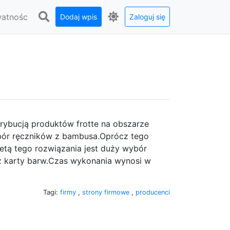
watnośc
Dodaj wpis
Zaloguj się
rybucją produktów frotte na obszarze
bór ręczników z bambusa.Oprócz tego
etą tego rozwiązania jest duży wybór
 z karty barw.Czas wykonania wynosi w
Tagi:
firmy
,
strony firmowe
,
producenci