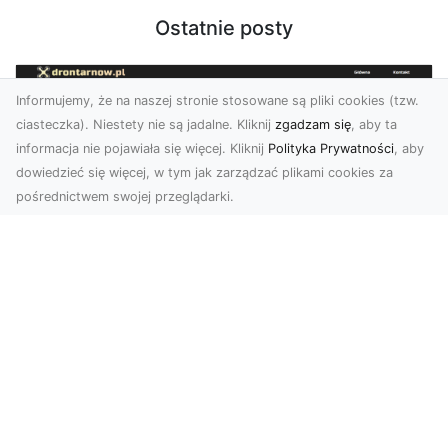
Ostatnie posty
Informujemy, że na naszej stronie stosowane są pliki cookies (tzw.
ciasteczka). Niestety nie są jadalne. Kliknij
zgadzam się
, aby ta
informacja nie pojawiała się więcej. Kliknij
Polityka Prywatności
, aby
dowiedzieć się więcej, w tym jak zarządzać plikami cookies za
pośrednictwem swojej przeglądarki.
Zdjęcia dronem Tarnów – jak
technologia zmienia nasze spojrzenie
na świat
W ostatnich latach fotografia dronowa stała się
jednym z najpopularniejszych narzędzi