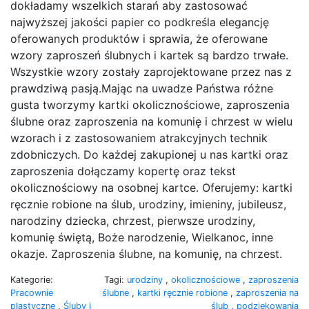
dokładamy wszelkich starań aby zastosować
najwyższej jakości papier co podkreśla elegancję
oferowanych produktów i sprawia, że oferowane
wzory zaproszeń ślubnych i kartek są bardzo trwałe.
Wszystkie wzory zostały zaprojektowane przez nas z
prawdziwą pasją.Mając na uwadze Państwa różne
gusta tworzymy kartki okolicznościowe, zaproszenia
ślubne oraz zaproszenia na komunię i chrzest w wielu
wzorach i z zastosowaniem atrakcyjnych technik
zdobniczych. Do każdej zakupionej u nas kartki oraz
zaproszenia dołączamy kopertę oraz tekst
okolicznościowy na osobnej kartce. Oferujemy: kartki
ręcznie robione na ślub, urodziny, imieniny, jubileusz,
narodziny dziecka, chrzest, pierwsze urodziny,
komunię świętą, Boże narodzenie, Wielkanoc, inne
okazje. Zaproszenia ślubne, na komunię, na chrzest.
Kategorie:
Tagi:
urodziny
,
okolicznościowe
,
zaproszenia
Pracownie
ślubne
,
kartki ręcznie robione
,
zaproszenia na
plastyczne
,
Śluby i
ślub
,
podziękowania