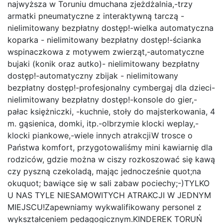
najwyższa w Toruniu dmuchana zjeżdżalnia,-trzy
armatki pneumatyczne z interaktywną tarczą -
nielimitowany bezpłatny dostęp!-wielka automatyczna
koparka - nielimitowany bezpłatny dostęp!-ścianka
wspinaczkowa z motywem zwierząt,-automatyczne
bujaki (konik oraz autko)- nielimitowany bezpłatny
dostęp!-automatyczny zbijak - nielimitowany
bezpłatny dostęp!-profesjonalny cymbergaj dla dzieci-
nielimitowany bezpłatny dostęp!-konsole do gier,-
pałac księżniczki, -kuchnie, stoły do majsterkowania, 4
m. gąsienica, domki, itp.-olbrzymie klocki weplay,-
klocki piankowe,-wiele innych atrakcjiW trosce o
Państwa komfort, przygotowaliśmy mini kawiarnię dla
rodziców, gdzie można w ciszy rozkoszować się kawą
czy pyszną czekoladą, mając jednocześnie quot;na
okuquot; bawiące się w sali zabaw pociechy;-)TYLKO
U NAS TYLE NIESAMOWITYCH ATRAKCJI W JEDNYM
MIEJSCU!Zapewniamy wykwalifikowany personel z
wykształceniem pedagogicznym.KINDEREK TORUŃ