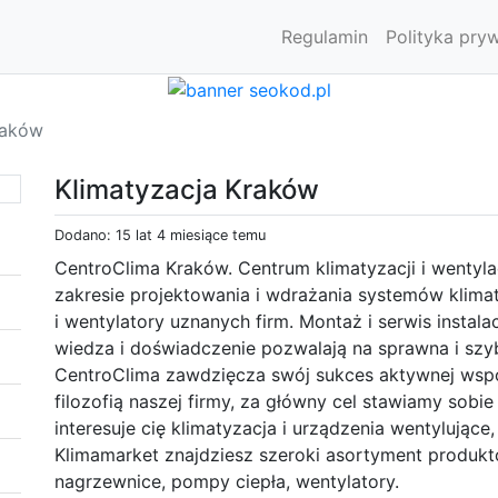
Regulamin
Polityka pry
raków
Klimatyzacja Kraków
Dodano: 15 lat 4 miesiące temu
CentroClima Kraków. Centrum klimatyzacji i wenty
zakresie projektowania i wdrażania systemów klimaty
i wentylatory uznanych firm. Montaż i serwis instal
wiedza i doświadczenie pozwalają na sprawna i szy
CentroClima zawdzięcza swój sukces aktywnej współ
filozofią naszej firmy, za główny cel stawiamy sobi
interesuje cię klimatyzacja i urządzenia wentylując
Klimamarket znajdziesz szeroki asortyment produktó
nagrzewnice, pompy ciepła, wentylatory.