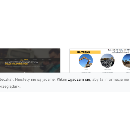
eczka). Niestety nie są jadalne. Kliknij
zgadzam się
, aby ta informacja nie 
rzeglądarki.
Przygotowanie
Terenów pod
U XMar – Zawsze
Inwestycje –
towi, aby Ci Pomóc
Kompleksowe Usług
 Drodze
Ziemne od MA-
TRANS
 XMar – Profesjonalizm