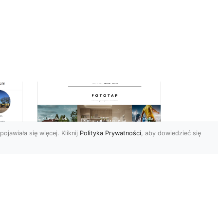
pojawiała się więcej. Kliknij
Polityka Prywatności
, aby dowiedzieć się
Ile rolek tapety trzeba
kupić, by
i
wytapetować pokój?
To pytanie z całą