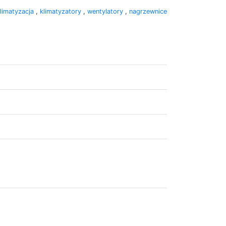
limatyzacja
,
klimatyzatory
,
wentylatory
,
nagrzewnice