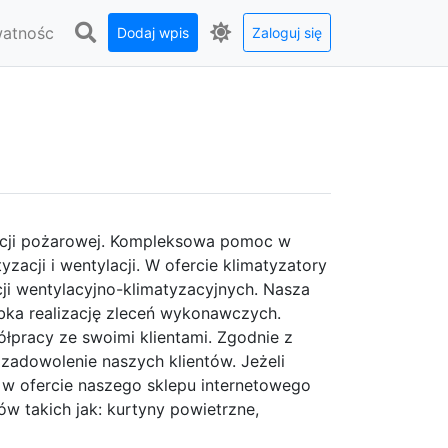
watnośc
Dodaj wpis
Zaloguj się
lacji pożarowej. Kompleksowa pomoc w
zacji i wentylacji. W ofercie klimatyzatory
acji wentylacyjno-klimatyzacyjnych. Nasza
bka realizację zleceń wykonawczych.
pracy ze swoimi klientami. Zgodnie z
e zadowolenie naszych klientów. Jeżeli
e, w ofercie naszego sklepu internetowego
w takich jak: kurtyny powietrzne,