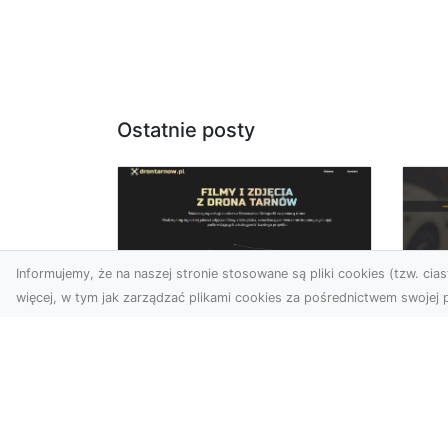
Ostatnie posty
Informujemy, że na naszej stronie stosowane są pliki cookies (tzw. ciast
więcej, w tym jak zarządzać plikami cookies za pośrednictwem swojej p
Zdjęcia dronem
FH
Tarnów – jak
Go
technologia zmienia
na
nasze spojrzenie na
świat
FHU