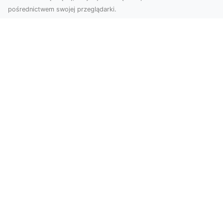
pośrednictwem swojej przeglądarki.
Zdjęcia dronem Tarnów – jak
technologia zmienia nasze spojrzenie
na świat
W ostatnich latach fotografia dronowa stała się
jednym z najpopularniejszych narzędzi
wykorzystywa...