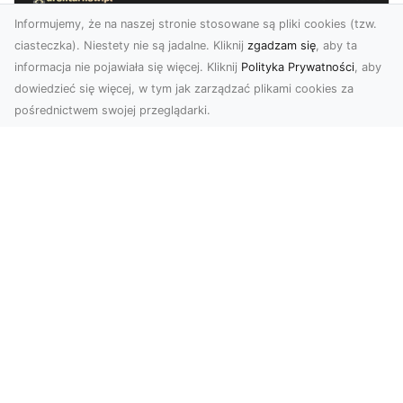
Informujemy, że na naszej stronie stosowane są pliki cookies (tzw.
ciasteczka). Niestety nie są jadalne. Kliknij
zgadzam się
, aby ta
informacja nie pojawiała się więcej. Kliknij
Polityka Prywatności
, aby
dowiedzieć się więcej, w tym jak zarządzać plikami cookies za
pośrednictwem swojej przeglądarki.
Zdjęcia dronem Tarnów – jak
technologia zmienia nasze spojrzenie
na świat
W ostatnich latach fotografia dronowa stała się
jednym z najpopularniejszych narzędzi
wykorzystywa...