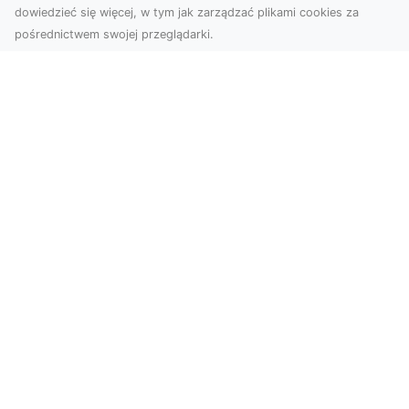
dowiedzieć się więcej, w tym jak zarządzać plikami cookies za
pośrednictwem swojej przeglądarki.
Zdjęcia dronem Tarnów – jak
technologia zmienia nasze spojrzenie
na świat
W ostatnich latach fotografia dronowa stała się
jednym z najpopularniejszych narzędzi
wykorzystywa...