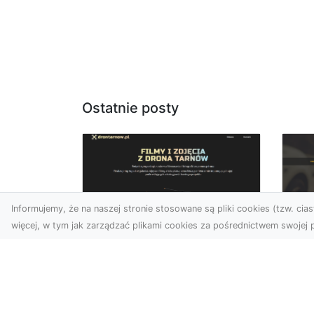
Ostatnie posty
Informujemy, że na naszej stronie stosowane są pliki cookies (tzw. ciast
więcej, w tym jak zarządzać plikami cookies za pośrednictwem swojej p
Zdjęcia dronem
FH
Tarnów – jak
Go
technologia zmienia
na
nasze spojrzenie na