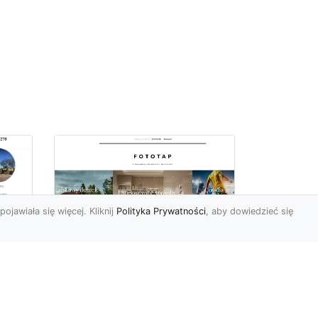
pojawiała się więcej. Kliknij
Polityka Prywatności
, aby dowiedzieć się
Ile rolek tapety trzeba
kupić, by
i
wytapetować pokój?