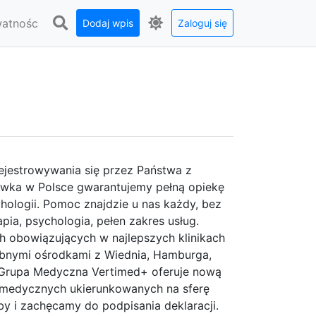
watnośc
Dodaj wpis
Zaloguj się
rejestrowywania się przez Państwa z
ówka w Polsce gwarantujemy pełną opiekę
chologii. Pomoc znajdzie u nas każdy, bez
pia, psychologia, pełen zakres usług.
h obowiązujących w najlepszych klinikach
obnymi ośrodkami z Wiednia, Hamburga,
. Grupa Medyczna Vertimed+ oferuje nową
g medycznych ukierunkowanych na sferę
y i zachęcamy do podpisania deklaracji.