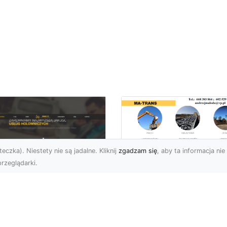
eczka). Niestety nie są jadalne. Kliknij
zgadzam się
, aby ta informacja nie 
rzeglądarki.
Przygotowanie
Terenów pod
U XMar – Zawsze
Inwestycje –
towi, aby Ci Pomóc
Kompleksowe Usług
 Drodze
Ziemne od MA-