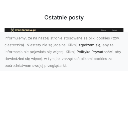
Ostatnie posty
Informujemy, że na naszej stronie stosowane są pliki cookies (tzw.
ciasteczka). Niestety nie są jadalne. Kliknij
zgadzam się
, aby ta
informacja nie pojawiała się więcej. Kliknij
Polityka Prywatności
, aby
dowiedzieć się więcej, w tym jak zarządzać plikami cookies za
pośrednictwem swojej przeglądarki.
Zdjęcia dronem Tarnów – jak
technologia zmienia nasze spojrzenie
na świat
W ostatnich latach fotografia dronowa stała się