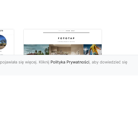
pojawiała się więcej. Kliknij
Polityka Prywatności
, aby dowiedzieć się
Ile rolek tapety trzeba
kupić, by
i
wytapetować pokój?
To pytanie z całą
pewnością zdaje sobie w
e
tej chwili wielu Polaków. Są
to te osoby, które rozejrz...