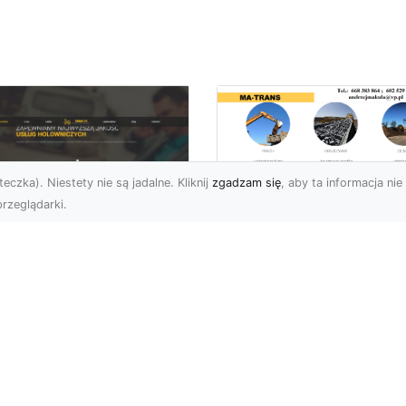
eczka). Niestety nie są jadalne. Kliknij
zgadzam się
, aby ta informacja nie 
rzeglądarki.
Przygotowanie
Terenów pod
U XMar – Zawsze
Inwestycje –
towi, aby Ci Pomóc
Kompleksowe Usług
 Drodze
Ziemne od MA-
TRANS
 XMar – Profesjonalizm
Pewność w Każdej
Dlaczego Przygotowani
uacji Drogowej Każdy
Terenu Jest Kluczowe w
rowca może spotkać się