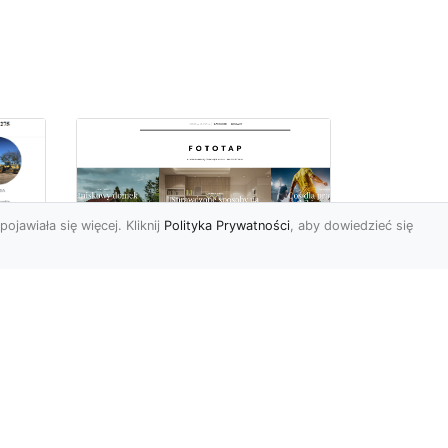
pojawiała się więcej. Kliknij
Polityka Prywatności
, aby dowiedzieć się
Ile rolek tapety trzeba
kupić, by
i
wytapetować pokój?
To pytanie z całą
pewnością zdaje sobie w
e
tej chwili wielu Polaków. Są