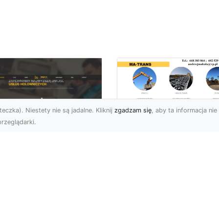
eczka). Niestety nie są jadalne. Kliknij
zgadzam się
, aby ta informacja nie 
rzeglądarki.
Przygotowanie
Terenów pod
U XMar – Zawsze
Inwestycje –
towi, aby Ci Pomóc
Kompleksowe Usług
 Drodze
Ziemne od MA-
TRANS
 XMar – Profesjonalizm
Pewność w Każdej
Dlaczego Przygotowani
uacji Drogowej Każdy