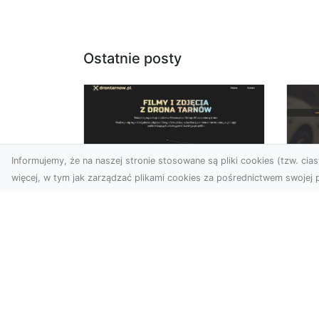
Ostatnie posty
Informujemy, że na naszej stronie stosowane są pliki cookies (tzw. ciast
więcej, w tym jak zarządzać plikami cookies za pośrednictwem swojej p
Zdjęcia dronem
FH
Tarnów – jak
Go
technologia zmienia
na
nasze spojrzenie na
świat
FHU
i 
W ostatnich latach
Syt
fotografia dronowa stała