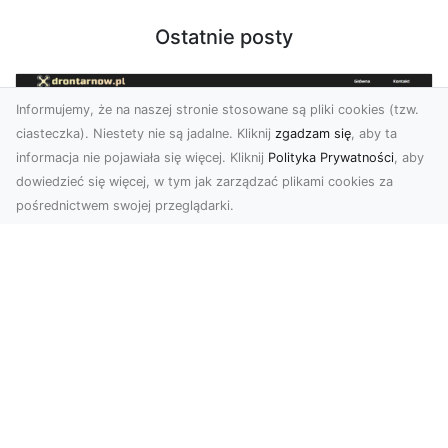
Ostatnie posty
Informujemy, że na naszej stronie stosowane są pliki cookies (tzw.
ciasteczka). Niestety nie są jadalne. Kliknij
zgadzam się
, aby ta
informacja nie pojawiała się więcej. Kliknij
Polityka Prywatności
, aby
dowiedzieć się więcej, w tym jak zarządzać plikami cookies za
pośrednictwem swojej przeglądarki.
Zdjęcia dronem Tarnów – jak
technologia zmienia nasze spojrzenie
na świat
W ostatnich latach fotografia dronowa stała się
jednym z najpopularniejszych narzędzi