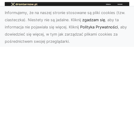
Informujemy, że na naszej stronie stosowane są pliki cookies (tzw.
ciasteczka). Niestety nie są jadalne. Kliknij
zgadzam się
, aby ta
informacja nie pojawiała się więcej. Kliknij
Polityka Prywatności
, aby
dowiedzieć się więcej, w tym jak zarządzać plikami cookies za
pośrednictwem swojej przeglądarki.
Zdjęcia dronem Tarnów – jak
technologia zmienia nasze spojrzenie
na świat
W ostatnich latach fotografia dronowa stała się
jednym z najpopularniejszych narzędzi
wykorzystywa...