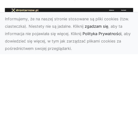
Informujemy, że na naszej stronie stosowane są pliki cookies (tzw.
ciasteczka). Niestety nie są jadalne. Kliknij
zgadzam się
, aby ta
informacja nie pojawiała się więcej. Kliknij
Polityka Prywatności
, aby
dowiedzieć się więcej, w tym jak zarządzać plikami cookies za
pośrednictwem swojej przeglądarki.
Zdjęcia dronem Tarnów – jak
technologia zmienia nasze spojrzenie
na świat
W ostatnich latach fotografia dronowa stała się
jednym z najpopularniejszych narzędzi
wykorzystywa...