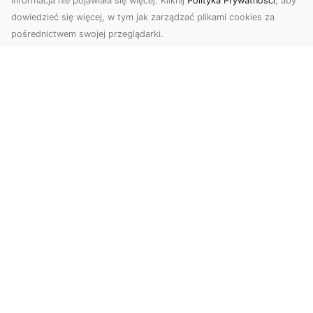
informacja nie pojawiała się więcej. Kliknij
Polityka Prywatności
, aby
dowiedzieć się więcej, w tym jak zarządzać plikami cookies za
pośrednictwem swojej przeglądarki.
Zdjęcia dronem Tarnów – jak
technologia zmienia nasze spojrzenie
na świat
W ostatnich latach fotografia dronowa stała się
jednym z najpopularniejszych narzędzi
wykorzystywa...