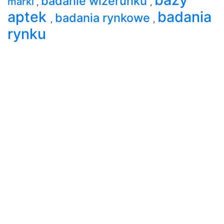
badanie wizerunku
marki
,
,
aptek
badania
badania rynkowe
,
,
rynku