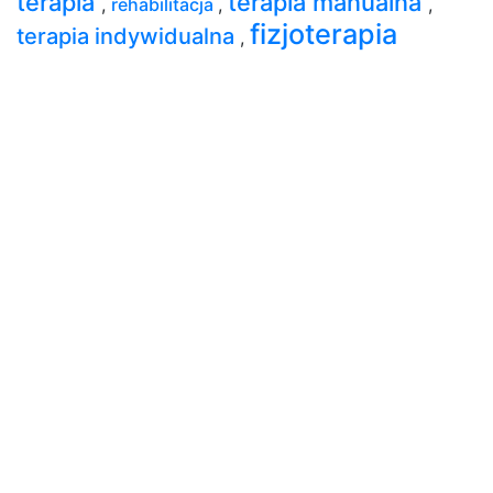
terapia
terapia manualna
,
rehabilitacja
,
,
fizjoterapia
terapia indywidualna
,