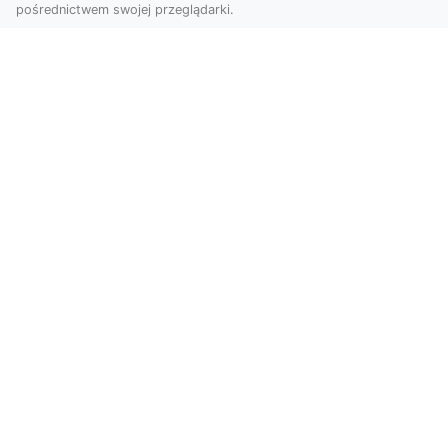
pośrednictwem swojej przeglądarki.
Zdjęcia dronem Tarnów – jak
technologia zmienia nasze spojrzenie
na świat
W ostatnich latach fotografia dronowa stała się
jednym z najpopularniejszych narzędzi
wykorzystywa...