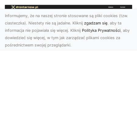
Informujemy, że na naszej stronie stosowane są pliki cookies (tzw.
ciasteczka). Niestety nie są jadalne. Kliknij
zgadzam się
, aby ta
informacja nie pojawiała się więcej. Kliknij
Polityka Prywatności
, aby
dowiedzieć się więcej, w tym jak zarządzać plikami cookies za
pośrednictwem swojej przeglądarki.
Zdjęcia dronem Tarnów – jak
technologia zmienia nasze spojrzenie
na świat
W ostatnich latach fotografia dronowa stała się
jednym z najpopularniejszych narzędzi
wykorzystywa...