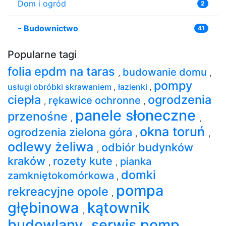
Dom i ogród
2
-
Budownictwo
41
Popularne tagi
folia epdm na taras
budowanie domu
,
,
pompy
usługi obróbki skrawaniem
,
łazienki
,
ciepła
ogrodzenia
rękawice ochronne
,
,
panele słoneczne
przenośne
,
,
okna toruń
ogrodzenia zielona góra
,
,
odlewy żeliwa
odbiór budynków
,
kraków
rozety kute
pianka
,
,
domki
zamkniętokomórkowa
,
pompa
rekreacyjne opole
,
głębinowa
kątownik
,
budowlany
serwis pomp