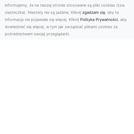
Informujemy, że na naszej stronie stosowane są pliki cookies (tzw.
ciasteczka). Niestety nie są jadalne. Kliknij
zgadzam się
, aby ta
informacja nie pojawiała się więcej. Kliknij
Polityka Prywatności
, aby
dowiedzieć się więcej, w tym jak zarządzać plikami cookies za
pośrednictwem swojej przeglądarki.
Zdjęcia dronem Tarnów – jak
technologia zmienia nasze spojrzenie
na świat
W ostatnich latach fotografia dronowa stała się
jednym z najpopularniejszych narzędzi
wykorzystywa...