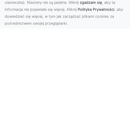
ciasteczka). Niestety nie są jadalne. Kliknij
zgadzam się
, aby ta
informacja nie pojawiała się więcej. Kliknij
Polityka Prywatności
, aby
dowiedzieć się więcej, w tym jak zarządzać plikami cookies za
pośrednictwem swojej przeglądarki.
Zdjęcia dronem Tarnów – jak
technologia zmienia nasze spojrzenie
na świat
W ostatnich latach fotografia dronowa stała się
jednym z najpopularniejszych narzędzi
wykorzystywa...
FHU XMar – Zawsze Gotowi, aby Ci