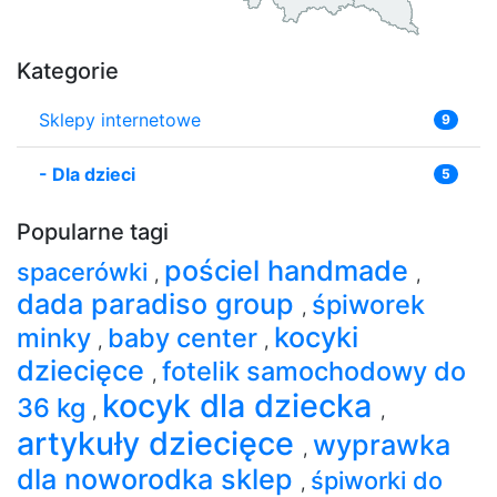
Kategorie
Sklepy internetowe
9
-
Dla dzieci
5
Popularne tagi
pościel handmade
spacerówki
,
,
dada paradiso group
śpiworek
,
kocyki
minky
baby center
,
,
dziecięce
fotelik samochodowy do
,
kocyk dla dziecka
36 kg
,
,
artykuły dziecięce
wyprawka
,
dla noworodka sklep
śpiworki do
,