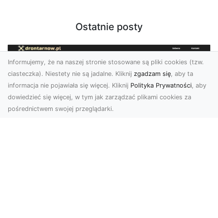
Ostatnie posty
Informujemy, że na naszej stronie stosowane są pliki cookies (tzw.
ciasteczka). Niestety nie są jadalne. Kliknij
zgadzam się
, aby ta
informacja nie pojawiała się więcej. Kliknij
Polityka Prywatności
, aby
dowiedzieć się więcej, w tym jak zarządzać plikami cookies za
pośrednictwem swojej przeglądarki.
Zdjęcia dronem Tarnów – jak
technologia zmienia nasze spojrzenie
na świat
W ostatnich latach fotografia dronowa stała się