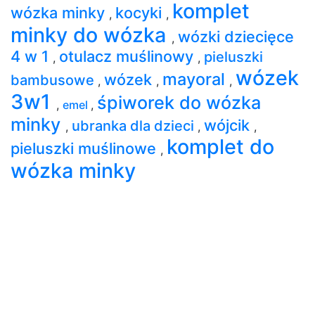
komplet
wózka minky
kocyki
,
,
minky do wózka
wózki dziecięce
,
4 w 1
otulacz muślinowy
pieluszki
,
,
wózek
mayoral
wózek
bambusowe
,
,
,
3w1
śpiworek do wózka
,
emel
,
minky
wójcik
ubranka dla dzieci
,
,
,
komplet do
pieluszki muślinowe
,
wózka minky