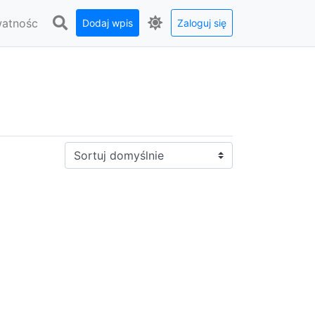
watnośc
Dodaj wpis
Zaloguj się
Sortuj: