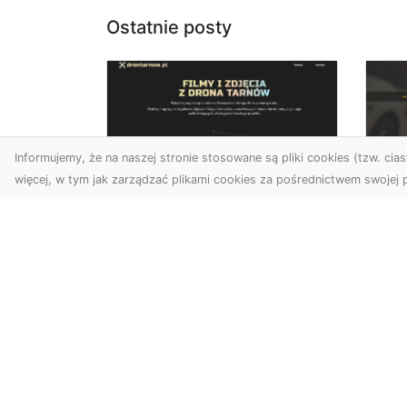
Ostatnie posty
Informujemy, że na naszej stronie stosowane są pliki cookies (tzw. ciast
więcej, w tym jak zarządzać plikami cookies za pośrednictwem swojej p
Zdjęcia dronem
FH
Tarnów – jak
Go
technologia zmienia
na
nasze spojrzenie na
świat
FHU
i 
W ostatnich latach
Syt
fotografia dronowa stała
kie
się jednym z
z ..
najpopularniejszych