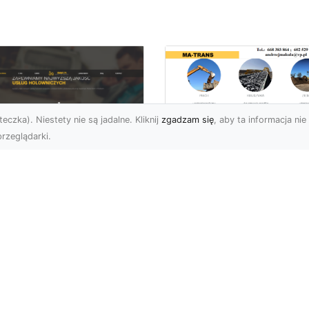
eczka). Niestety nie są jadalne. Kliknij
zgadzam się
, aby ta informacja nie 
rzeglądarki.
Przygotowanie
Terenów pod
U XMar – Zawsze
Inwestycje –
towi, aby Ci Pomóc
Kompleksowe Usług
 Drodze
Ziemne od MA-
TRANS
 XMar – Profesjonalizm
Pewność w Każdej
Dlaczego Przygotowani
uacji Drogowej Każdy
Terenu Jest Kluczowe w
rowca może spotkać się
Inwestycjach Budowlany
.