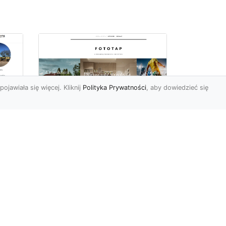
pojawiała się więcej. Kliknij
Polityka Prywatności
, aby dowiedzieć się
Ile rolek tapety trzeba
kupić, by
i
wytapetować pokój?
To pytanie z całą
pewnością zdaje sobie w
e
tej chwili wielu Polaków. Są
to te osoby, które rozejrz...
ch?