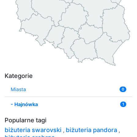
Kategorie
Miasta
0
-
Hajnówka
1
Popularne tagi
biżuteria swarovski
biżuteria pandora
,
,