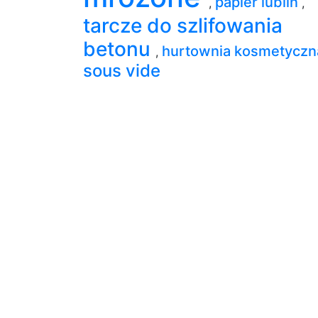
papier lublin
,
,
tarcze do szlifowania
betonu
hurtownia kosmetycz
,
sous vide