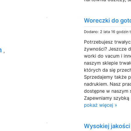
Woreczki do got
Dodano: 2 lata 16 godzin 
Potrzebujesz trwał
m
żywności? Jeszcze d
,
worki do vacum i in
naszym sklepie trwa
których da się przec
Sprzedajemy także p
nadrukiem. Nasz prac
dostępne w naszym s
Zapewniamy szybką o
pokaż więcej »
Wysokiej jakości