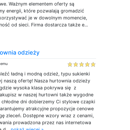
owe. Ważnym elementem oferty są
 energii, które pozwalają gromadzić
ykorzystywać je w dowolnym momencie,
ość od sieci. Firma dostarcza także e...
townia odzieży
 temu
leźć ładną i modną odzież, typu sukienki
yj naszą ofertę! Nasza hurtownia odzieży
 gdzie wysoka klasa pokrywa się z
Zakupisz w naszej hurtowni także wygodne
 chłodne dni dobierzemy Ci stylowe czapki
arantujemy atrakcyjne propozycje cenowe
ugę zleceń. Dostępne wzory wraz z cenami,
wania prowadzona przez nas internetowa
 d...
pokaż więcej »