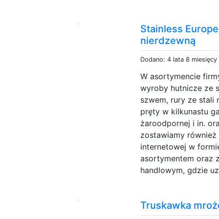
Stainless Europe
nierdzewną
Dodano: 4 lata 8 miesięcy
W asortymencie firm
wyroby hutnicze ze s
szwem, rury ze stali
pręty w kilkunastu g
żaroodpornej i in. o
zostawiamy również 
internetowej w formi
asortymentem oraz 
handlowym, gdzie uzy
Truskawka mrożo