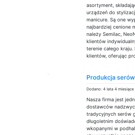
asortyment, składają
urządzeń do stylizacj
manicure. Są one wy
najbardziej cenione 
należy Semilac, NeoN
klientów indywidual
terenie całego kraju
klientów, oferując pr
Produkcja serów
Dodano: 4 lata 4 miesiące
Nasza firma jest je
dostawców nadzwycz
tradycyjnych serów g
długoletnim doświad
wkopanymi w podhala