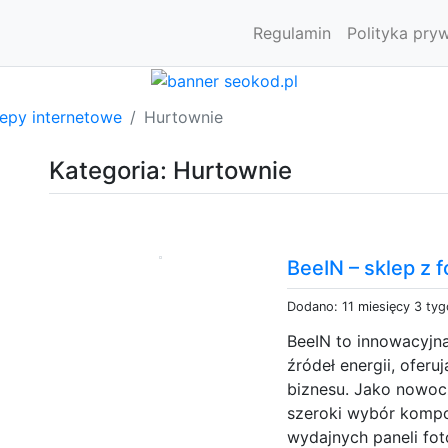
Regulamin
Polityka pry
lepy internetowe
Hurtownie
Kategoria: Hurtownie
BeeIN – sklep z 
Dodano: 11 miesięcy 3 ty
BeeIN to innowacyjna
źródeł energii, ofer
biznesu. Jako nowoc
szeroki wybór kompo
wydajnych paneli fot