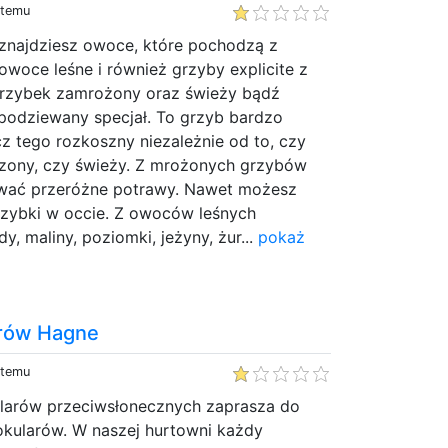
 temu
 znajdziesz owoce, które pochodzą z
owoce leśne i również grzyby explicite z
grzybek zamrożony oraz świeży bądź
podziewany specjał. To grzyb bardzo
z tego rozkoszny niezależnie od to, czy
szony, czy świeży. Z mrożonych grzybów
ać przeróżne potrawy. Nawet możesz
rzybki w occie. Z owoców leśnych
, maliny, poziomki, jeżyny, żur...
pokaż
arów Hagne
 temu
larów przeciwsłonecznych zaprasza do
okularów. W naszej hurtowni każdy