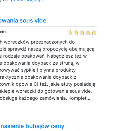
owania sous vide
temu
ych woreczków przeznaczonych do
ziś sprawdź naszą propozycję obejmującą
ne rodzaje opakowań. Nabędziesz też w
łe opakowania doypack ze struną, w
howywać sypkie i płynne produkty.
raktycznie opakowania doypack z
ownik opowie Ci też, jakie atuty posiadają
klepie woreczki do gotowania sous vide.
bsługę każdego zamówienia. Komplet...
 nasienie buhajów ceny