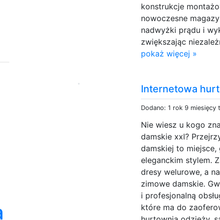
konstrukcje montaż
nowoczesne magazyny
nadwyżki prądu i w
zwiększając niezależn
pokaż więcej »
Internetowa hur
Dodano: 1 rok 9 miesięcy
Nie wiesz u kogo zna
damskie xxl? Przejrz
damskiej to miejsce,
eleganckim stylem. 
dresy welurowe, a na
zimowe damskie. Gw
i profesjonalną obsł
a
które ma do zaofero
hurtownia odzieży, są