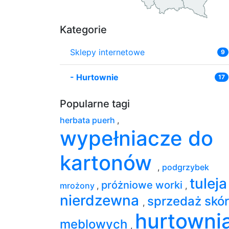
Kategorie
Sklepy internetowe
9
-
Hurtownie
17
Popularne tagi
herbata puerh
,
wypełniacze do
kartonów
,
podgrzybek
tuleja
próżniowe worki
mrożony
,
,
nierdzewna
sprzedaż skór
,
hurtowni
meblowych
,