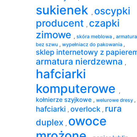
sukienek
oscypki
,
producent
czapki
,
zimowe
,
skóra meblowa
,
armatura
bez szwu
,
wypełniacz do pakowania
,
sklep internetowy z papiere
armatura nierdzewna
,
hafciarki
komputerowe
,
kołnierze szyjkowe
,
welurowe dresy
,
rura
hafciarki
overlock
,
,
owoce
duplex
,
mrożone