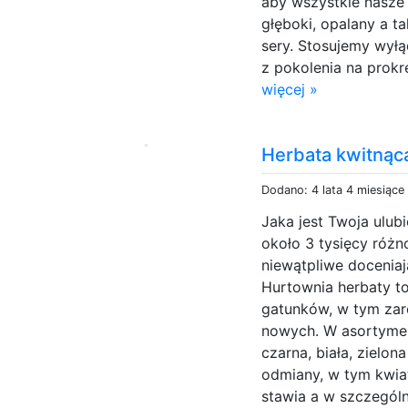
aby wszystkie nasze 
głęboki, opalany a t
sery. Stosujemy wyłą
z pokolenia na prokr
więcej »
Herbata kwitnąc
Dodano: 4 lata 4 miesiące
Jaka jest Twoja ulub
około 3 tysięcy róż
niewątpliwe doceniają
Hurtownia herbaty t
gatunków, w tym zar
nowych. W asortymen
czarna, biała, zielon
odmiany, w tym kwia
stawia a w szczególn