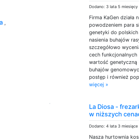
Dodano: 3 lata 5 miesięcy
Firma KaGen działa n
na
,
powodzeniem para si
genetyki do polskic
nasienia buhajów rasy
szczegółowo wycenia
cech funkcjonalnych 
wartość genetyczną 
buhajów genomowych
postęp i również pop
więcej »
La Diosa - freza
w niższych cena
Dodano: 4 lata 3 miesiące
Nasza hurtownia kos