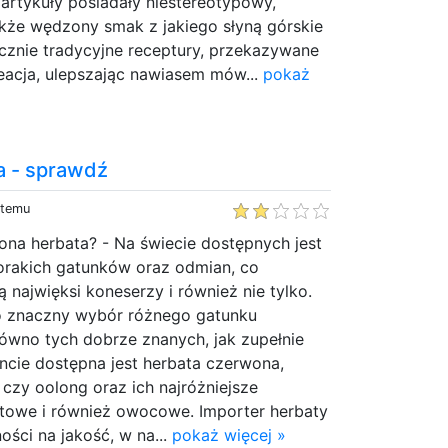
artykuły posiadały niestereotypowy,
akże wędzony smak z jakiego słyną górskie
cznie tradycyjne receptury, przekazywane
eacja, ulepszając nawiasem mów...
pokaż
a - sprawdź
 temu
iona herbata? - Na świecie dostępnych jest
norakich gatunków oraz odmian, co
 najwięksi koneserzy i również nie tylko.
o znaczny wybór różnego gatunku
ówno tych dobrze znanych, jak zupełnie
cie dostępna jest herbata czerwona,
a czy oolong oraz ich najróżniejsze
towe i również owocowe. Importer herbaty
ości na jakość, w na...
pokaż więcej »