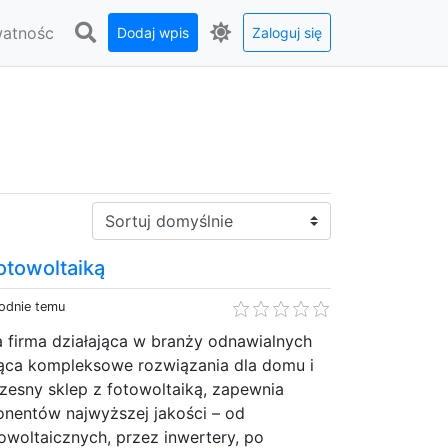
watnośc
Dodaj wpis
Zaloguj się
Sortuj:
fotowoltaiką
godnie temu
 firma działająca w branży odnawialnych
ująca kompleksowe rozwiązania dla domu i
zesny sklep z fotowoltaiką, zapewnia
nentów najwyższej jakości – od
owoltaicznych, przez inwertery, po