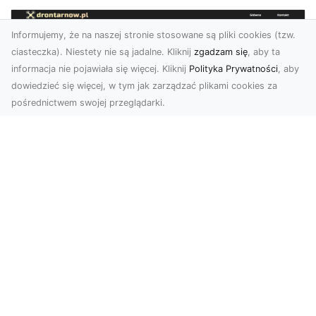
Informujemy, że na naszej stronie stosowane są pliki cookies (tzw.
ciasteczka). Niestety nie są jadalne. Kliknij
zgadzam się
, aby ta
informacja nie pojawiała się więcej. Kliknij
Polityka Prywatności
, aby
dowiedzieć się więcej, w tym jak zarządzać plikami cookies za
pośrednictwem swojej przeglądarki.
Zdjęcia dronem Tarnów – jak
technologia zmienia nasze spojrzenie
na świat
W ostatnich latach fotografia dronowa stała się
jednym z najpopularniejszych narzędzi
wykorzystywa...