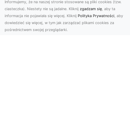
Informujemy, że na naszej stronie stosowane są pliki cookies (tzw.
ciasteczka). Niestety nie są jadalne. Kliknij
zgadzam się
, aby ta
informacja nie pojawiała się więcej. Kliknij
Polityka Prywatności
, aby
dowiedzieć się więcej, w tym jak zarządzać plikami cookies za
pośrednictwem swojej przeglądarki.
Zdjęcia dronem Tarnów – jak
technologia zmienia nasze spojrzenie
na świat
W ostatnich latach fotografia dronowa stała się
jednym z najpopularniejszych narzędzi
wykorzystywa...