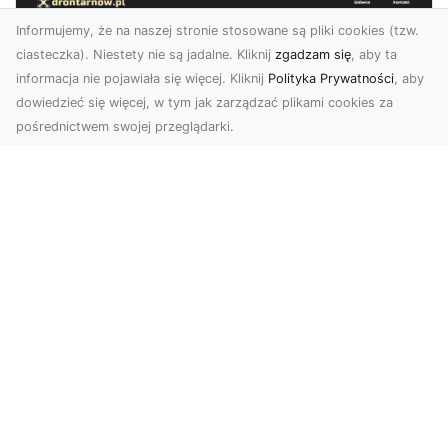
Informujemy, że na naszej stronie stosowane są pliki cookies (tzw.
ciasteczka). Niestety nie są jadalne. Kliknij
zgadzam się
, aby ta
informacja nie pojawiała się więcej. Kliknij
Polityka Prywatności
, aby
dowiedzieć się więcej, w tym jak zarządzać plikami cookies za
pośrednictwem swojej przeglądarki.
Zdjęcia dronem Tarnów – jak
technologia zmienia nasze spojrzenie
na świat
W ostatnich latach fotografia dronowa stała się
jednym z najpopularniejszych narzędzi
wykorzystywa...