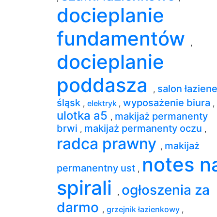
docieplanie
fundamentów
,
docieplanie
poddasza
salon łazien
,
śląsk
wyposażenie biura
,
elektryk
,
,
ulotka a5
makijaż permanenty
,
brwi
makijaż permanenty oczu
,
,
radca prawny
makijaż
,
notes n
permanentny ust
,
spirali
ogłoszenia za
,
darmo
,
grzejnik łazienkowy
,