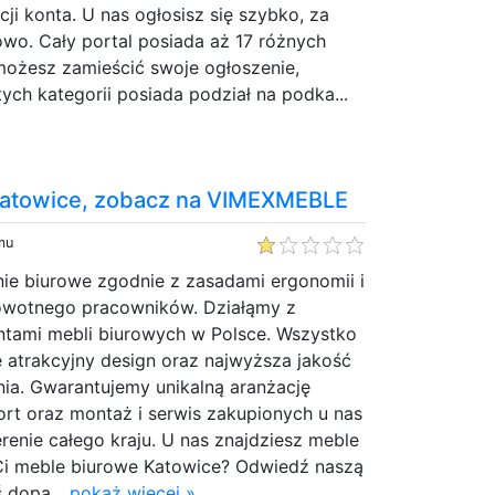
cji konta. U nas ogłosisz się szybko, za
wo. Cały portal posiada aż 17 różnych
możesz zamieścić swoje ogłoszenie,
ch kategorii posiada podział na podka...
katowice, zobacz na VIMEXMEBLE
mu
ie biurowe zgodnie z zasadami ergonomii i
owotnego pracowników. Działąmy z
ntami mebli biurowych w Polsce. Wszystko
 atrakcyjny design oraz najwyższa jakość
nia. Gwarantujemy unikalną aranżację
rt oraz montaż i serwis zakupionych u nas
erenie całego kraju. U nas znajdziesz meble
Ci meble biurowe Katowice? Odwiedź naszą
 dopa...
pokaż więcej »