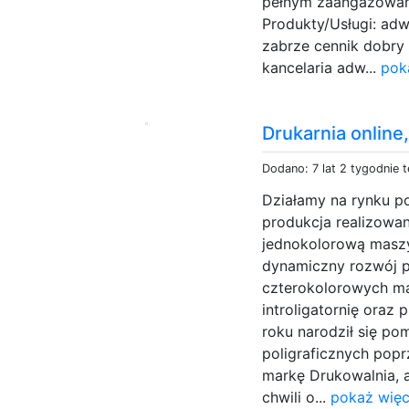
pełnym zaangażowaniu
Produkty/Usługi: ad
zabrze cennik dobry
kancelaria adw...
pok
Drukarnia onli
Dodano: 7 lat 2 tygodnie 
Działamy na rynku po
produkcja realizowan
jednokolorową maszy
dynamiczny rozwój p
czterokolorowych m
introligatornię oraz
roku narodził się p
poligraficznych popr
markę Drukowalnia, a
chwili o...
pokaż więc