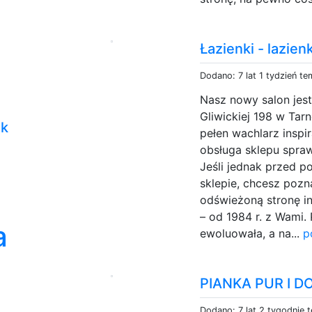
Łazienki - lazie
Dodano: 7 lat 1 tydzień te
Nasz nowy salon jest 
Gliwickiej 198 w Ta
ek
pełen wachlarz inspi
obsługa sklepu spraw
Jeśli jednak przed 
sklepie, chcesz pozn
odświeżoną stronę i
– od 1984 r. z Wami. 
a
ewoluowała, a na...
p
PIANKA PUR I D
Dodano: 7 lat 2 tygodnie 