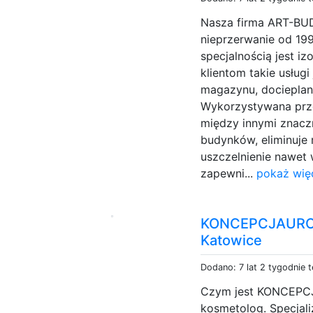
Nasza firma ART-BU
nieprzerwanie od 19
specjalnością jest i
klientom takie usługi
magazynu, docieplan
Wykorzystywana prze
między innymi znacz
budynków, eliminuje 
uszczelnienie nawet 
zapewni...
pokaż wię
KONCEPCJAURODY
Katowice
Dodano: 7 lat 2 tygodnie 
Czym jest KONCEPCJ
kosmetolog. Specjal