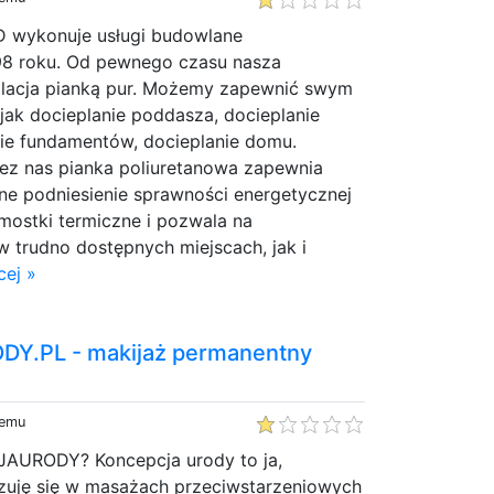
D wykonuje usługi budowlane
98 roku. Od pewnego czasu nasza
zolacja pianką pur. Możemy zapewnić swym
 jak docieplanie poddasza, docieplanie
ie fundamentów, docieplanie domu.
z nas pianka poliuretanowa zapewnia
ne podniesienie sprawności energetycznej
mostki termiczne i pozwala na
w trudno dostępnych miejscach, jak i
cej »
.PL - makijaż permanentny
temu
AURODY? Koncepcja urody to ja,
izuję się w masażach przeciwstarzeniowych