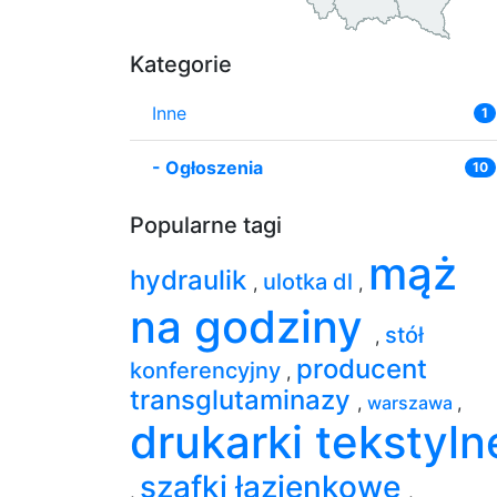
Kategorie
Inne
1
-
Ogłoszenia
10
Popularne tagi
mąż
hydraulik
ulotka dl
,
,
na godziny
stół
,
producent
konferencyjny
,
transglutaminazy
,
warszawa
,
drukarki tekstyln
szafki łazienkowe
,
,