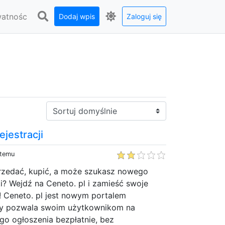
watnośc
Dodaj wpis
Zaloguj się
Sortuj:
ejestracji
 temu
przedać, kupić, a może szukasz nowego
ki? Wejdź na Ceneto. pl i zamieść swoje
! Ceneto. pl jest nowym portalem
ry pozwala swoim użytkownikom na
go ogłoszenia bezpłatnie, bez