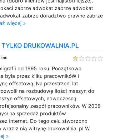
 (dobro klientów jest najistotniejsze).
wokaci zabrze adwokat zabrze adwokat
 adwokat zabrze doradztwo prawne zabrze
aż więcej »
ne, TYLKO DRUKOWALNIA.PL
temu
ligrafii od 1995 roku. Początkowo
a była przez kilku pracownikóW i
nę offsetową. Na przestrzeni lat
ozwolił na rozbudowę ilości maszyn do
aszyn offsetowych, nowoczesną
 profejsonalny zespół pracowników. W 2008
omysł na sprzedaż produktów
zez internet. Do tego celu stworzono
 wraz z nią witrynę drukowalnia. pl W
ej »