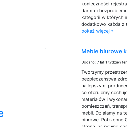
konieczności rejestra
darmo i bezproblemo
kategorii w których 
dodatkowo każda z ty
pokaż więcej »
Meble biurowe 
Dodano: 7 lat 1 tydzień te
Tworzymy przestrzen
bezpieczeństwa zdr
najlepszymi produce
co oferujemy cechuje
materiałów i wykona
pomieszczeń, transpo
e
mebli. Działamy na t
biurowe. Potrzebne 
stronę, na pewno coś