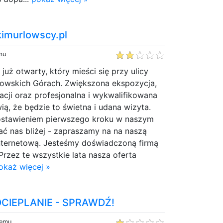
nkimurlowscy.pl
mu
już otwarty, który mieści się przy ulicy
rnowskich Górach. Zwiększona ekspozycja,
racji oraz profesjonalna i wykwalifikowana
ią, że będzie to świetna i udana wizyta.
postawieniem pierwszego kroku w naszym
ać nas bliżej - zapraszamy na na naszą
nternetową. Jesteśmy doświadczoną firmą
Przez te wszystkie lata nasza oferta
okaż więcej »
OCIEPLANIE - SPRAWDŹ!
temu