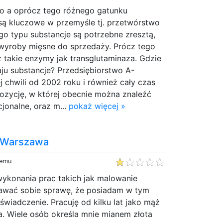
go a oprócz tego różnego gatunku
są kluczowe w przemyśle tj. przetwórstwo
go typu substancje są potrzebne zresztą,
yroby mięsne do sprzedaży. Prócz tego
 takie enzymy jak transglutaminaza. Gdzie
ju substancje? Przedsiębiorstwo A-
 chwili od 2002 roku i również cały czas
ozycję, w której obecnie można znaleźć
cjonalne, oraz m...
pokaż więcej »
 Warszawa
temu
ykonania prac takich jak malowanie
awać sobie sprawę, że posiadam w tym
wiadczenie. Pracuję od kilku lat jako mąż
. Wiele osób określa mnie mianem złota