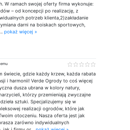
ych. W ramach swojej oferty firma wykonuje:
dów – od koncepcji po realizację, z
idualnych potrzeb klienta,2)zakładanie
ymiana darni na boiskach sportowych,
..
pokaż więcej »
 temu
m świecie, gdzie każdy krzew, każda rabata
sji i harmonii! Verde Ogrody to coś więcej
tyczna dusza ubrana w kolory natury,
arzycieli, którzy przemieniają zwyczajne
dzieła sztuki. Specjalizujemy się w
leksowej realizacji ogrodów, które jak
Twoim otoczeniu. Nasza oferta jest jak
prasza zarówno indywidualnych
jak i firmy or...
pokaż więcej »