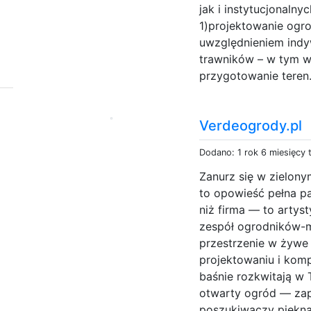
jak i instytucjonaln
1)projektowanie ogro
uwzględnieniem indyw
trawników – w tym w
przygotowanie teren.
Verdeogrody.pl
Dodano: 1 rok 6 miesięcy
Zanurz się w zielony
to opowieść pełna pa
niż firma — to artys
zespół ogrodników-m
przestrzenie w żywe 
projektowaniu i komp
baśnie rozkwitają w 
otwarty ogród — za
poszukiwaczy piękna, 