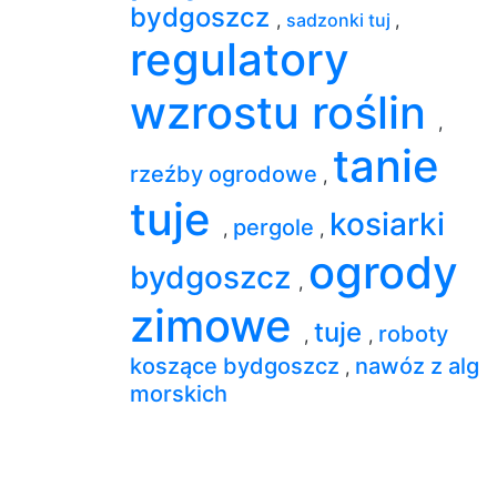
bydgoszcz
,
sadzonki tuj
,
regulatory
wzrostu roślin
,
tanie
rzeźby ogrodowe
,
tuje
kosiarki
pergole
,
,
ogrody
bydgoszcz
,
zimowe
tuje
roboty
,
,
koszące bydgoszcz
nawóz z alg
,
morskich