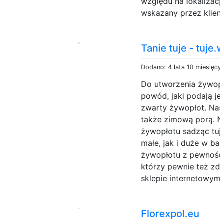
względu na lokaliza
wskazany przez klient
Tanie tuje - tuje
Dodano: 4 lata 10 miesięc
Do utworzenia żywop
powód, jaki podają je
zwarty żywopłot. Na
także zimową porą. 
żywopłotu sadząc tu
małe, jak i duże w 
żywopłotu z pewnośc
którzy pewnie też zd
sklepie internetowym.
Florexpol.eu