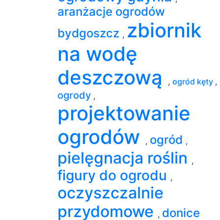
aranżacje ogrodów
zbiornik
bydgoszcz
,
na wodę
deszczową
,
ogród kęty
,
ogrody
,
projektowanie
ogrodów
ogród
,
,
pielęgnacja roślin
,
figury do ogrodu
,
oczyszczalnie
przydomowe
donice
,