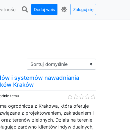
watnośc
Dodaj wpis
Zaloguj się
Sortuj:
dów i systemów nawadniania
ików Kraków
godnie temu
rma ogrodnicza z Krakowa, która oferuje
związane z projektowaniem, zakładaniem i
oraz terenów zielonych. Działa na terenie
sługując zarówno klientów indywidualnych,