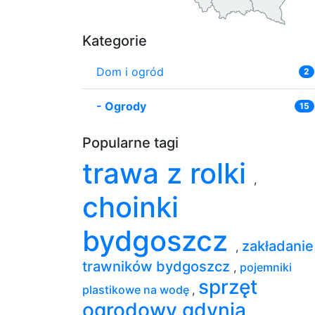
Kategorie
Dom i ogród
2
-
Ogrody
15
Popularne tagi
trawa z rolki
,
choinki
bydgoszcz
zakładanie
,
trawników bydgoszcz
,
pojemniki
sprzęt
plastikowe na wodę
,
ogrodowy gdynia
,