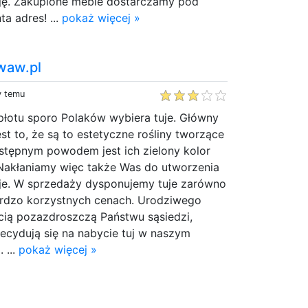
cję. Zakupione meble dostarczamy pod
a adres! ...
pokaż więcej »
.waw.pl
y temu
łotu sporo Polaków wybiera tuje. Główny
st to, że są to estetyczne rośliny tworzące
stępnym powodem jest ich zielony kolor
Nakłaniamy więc także Was do utworzenia
je. W sprzedaży dysponujemy tuje zarówno
bardzo korzystnych cenach. Urodziwego
ią pozazdroszczą Państwu sąsiedzi,
ecydują się na nabycie tuj w naszym
 ...
pokaż więcej »