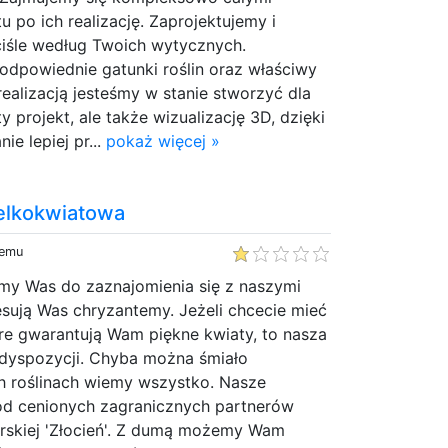
u po ich realizację. Zaprojektujemy i
iśle według Twoich wytycznych.
odpowiednie gatunki roślin oraz właściwy
realizacją jesteśmy w stanie stworzyć dla
ty projekt, ale także wizualizację 3D, dzięki
ie lepiej pr...
pokaż więcej »
elkokwiatowa
temu
my Was do zaznajomienia się z naszymi
resują Was chryzantemy. Jeżeli chcecie mieć
re gwarantują Wam piękne kwiaty, to nasza
 dyspozycji. Chyba można śmiało
ch roślinach wiemy wszystko. Nasze
d cenionych zagranicznych partnerów
erskiej 'Złocień'. Z dumą możemy Wam