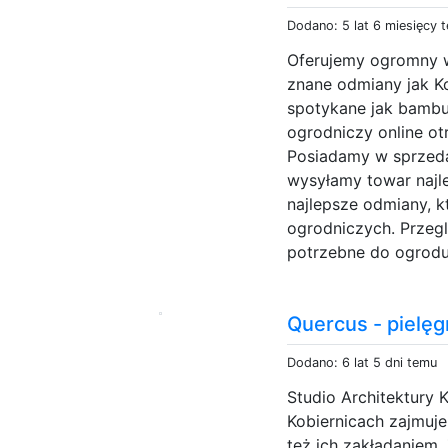
Dodano: 5 lat 6 miesięcy 
Oferujemy ogromny w
znane odmiany jak Ko
spotykane jak bambu
ogrodniczy online otr
Posiadamy w sprzeda
wysyłamy towar naj
najlepsze odmiany, k
ogrodniczych. Przegl
potrzebne do ogrodu 
Quercus - pielęg
Dodano: 6 lat 5 dni temu
Studio Architektury
Kobiernicach zajmuje 
też ich zakładaniem