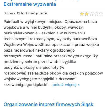
Ekstremalne wyzwania
Dodano: 15 lat 1 miesiąc temu
Paintball w wyjątkowym miejscu: Opuszczona baza
wojskowa a w niej budynki, okopy, wawozy,
bunkryNurkowanie - szkolenia w nurkowaniu
technicznym i rekreacyjnym, wyjazdy nurkoweBaza
Wojskowa Wojnowo:Stara opuszczona przez wojsko
baza radarowa:4 hektary ogrodzonego
terenu;sztuczne i naturalne przeszkody;bunkry;duży
podziemny schron przeciwlotniczy;kilka
budynków;okopy dla piechoty (w
rozbudowie);szałas;duże okopy dla ciężkich pojazdów
wojskowych;gęste zagajniki z drzewami i
krzewami;pagórki;płaski ...
pokaż więcej »
Organizowanie imprez firmowych Śląsk