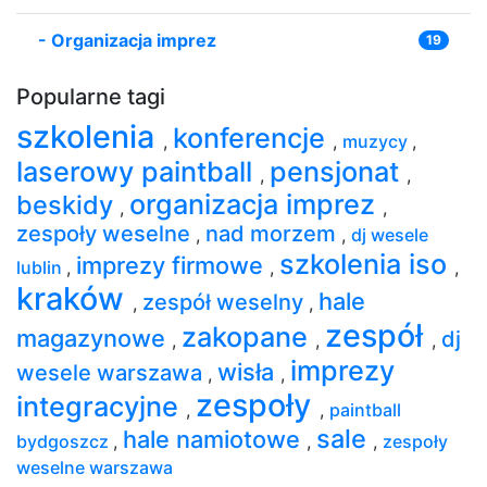
-
Organizacja imprez
19
Popularne tagi
szkolenia
konferencje
,
,
muzycy
,
laserowy paintball
pensjonat
,
,
organizacja imprez
beskidy
,
,
zespoły weselne
nad morzem
,
,
dj wesele
szkolenia iso
imprezy firmowe
lublin
,
,
,
kraków
hale
zespół weselny
,
,
zespół
zakopane
magazynowe
dj
,
,
,
imprezy
wisła
wesele warszawa
,
,
zespoły
integracyjne
,
,
paintball
sale
hale namiotowe
bydgoszcz
,
,
,
zespoły
weselne warszawa